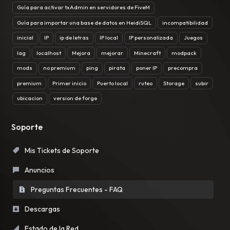
Guía para activar txAdmin en servidores de FiveM
Guía para importar una base de datos en HeidiSQL
incompatibilidad
inicial
IP
ip de letras
IP local
IP personalizada
Juegos
lag
localhost
Mejora
mejorar
Minecraft
modpack
mods
no premium
ping
pirata
poner IP
precompra
premium
Primer inicio
Puerto local
ruteo
Storage
subir
ubicacion
version de forge
Soporte
Mis Tickets de Soporte
Anuncios
Preguntas Frecuentes - FAQ
Descargas
Estado de la Red