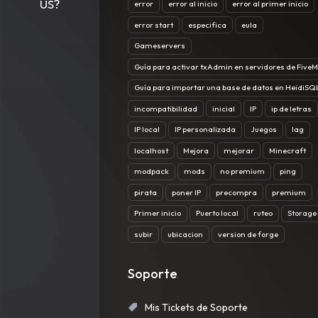
US?
error
error al inicio
error al primer inicio
error start
especifica
eula
Gameservers
Guía para activar txAdmin en servidores de FiveM
Guía para importar una base de datos en HeidiSQ
incompatibilidad
inicial
IP
ip de letras
IP local
IP personalizada
Juegos
lag
localhost
Mejora
mejorar
Minecraft
modpack
mods
no premium
ping
pirata
poner IP
precompra
premium
Primer inicio
Puerto local
ruteo
Storage
subir
ubicacion
version de forge
Soporte
Mis Tickets de Soporte