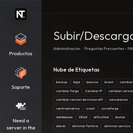
Subir/Descarg
Administración
Preguntas Frecuentes - F
Productos
Nube de Etiquetas
backup
baja
basicos
brasil
cambiar
Soporte
cambiar forge
Cambiar IP
cambiar versio
cambiar version de minecraft
cancelacion
centroamerica
crash
curseforge
databases
DDoS
dificultad
docker
Need a
elevar
eliminar factura
eliminar servicio
server in the