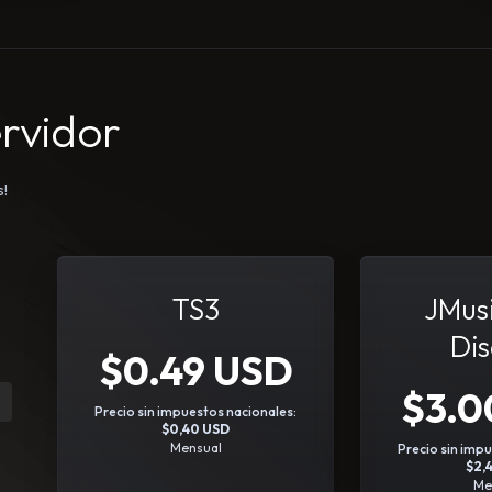
ervidor
s!
TS3
JMusi
Dis
$0.49 USD
$3.0
Precio sin impuestos nacionales:
$0,40 USD
Mensual
Precio sin imp
$2,
Me