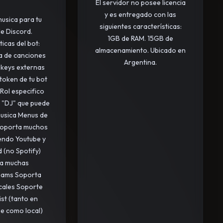
El servidor no posee licencia
y es entregado con las
usica para tu
siguientes características:
e Discord.
1GB de RAM. 15GB de
icas del bot:
almacenamiento. Ubicado en
a de canciones
Argentina.
 keys externas
token de tu bot
Rol especifico
 "DJ" que puede
usica Menus de
 Soporta muchos
yendo Youtube y
 (no Spotify)
a muchas
eams Soporta
cales Soporte
ist (tanto en
e como local)