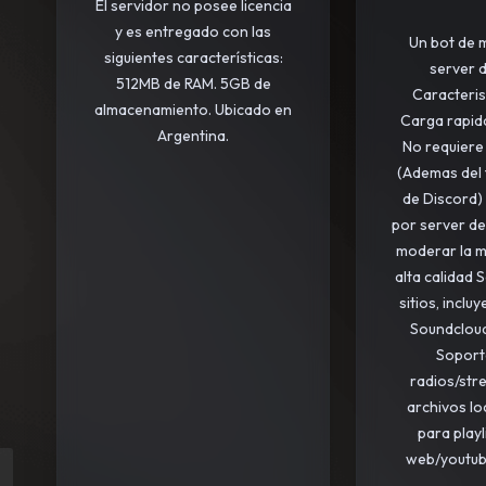
El servidor no posee licencia
y es entregado con las
Un bot de m
siguientes características:
server d
512MB de RAM. 5GB de
Caracterist
almacenamiento. Ubicado en
Carga rapid
Argentina.
No requiere
(Ademas del 
de Discord) 
por server de
moderar la m
alta calidad
sitios, inclu
Soundcloud
Soport
radios/str
archivos lo
para playl
web/youtub