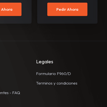
r Ahora
Pedir Ahora
Legales
Formulario F960/D
Terminos y condiciones
entes - FAQ