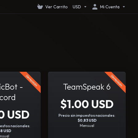
Ver Carrito
USD
Mi Cuenta
Destacado
Destacado
cBot -
TeamSpeak 6
cord
$1.00 USD
0 USD
Precio sin impuestos nacionales:
$0,83 USD
Mensual
uestos nacionales:
48 USD
nsual