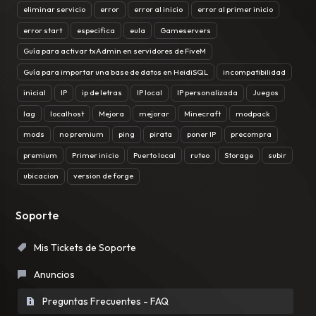
eliminar servicio
error
error al inicio
error al primer inicio
error start
especifica
eula
Gameservers
Guía para activar txAdmin en servidores de FiveM
Guía para importar una base de datos en HeidiSQL
incompatibilidad
inicial
IP
ip de letras
IP local
IP personalizada
Juegos
lag
localhost
Mejora
mejorar
Minecraft
modpack
mods
no premium
ping
pirata
poner IP
precompra
premium
Primer inicio
Puerto local
ruteo
Storage
subir
ubicacion
version de forge
Soporte
Mis Tickets de Soporte
Anuncios
Preguntas Frecuentes - FAQ