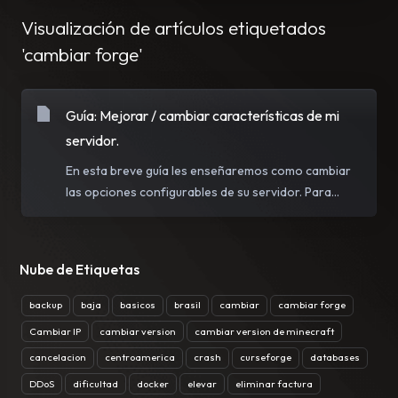
Visualización de artículos etiquetados
'cambiar forge'
Guía: Mejorar / cambiar características de mi
servidor.
En esta breve guía les enseñaremos como cambiar
las opciones configurables de su servidor. Para...
Nube de Etiquetas
backup
baja
basicos
brasil
cambiar
cambiar forge
Cambiar IP
cambiar version
cambiar version de minecraft
cancelacion
centroamerica
crash
curseforge
databases
DDoS
dificultad
docker
elevar
eliminar factura