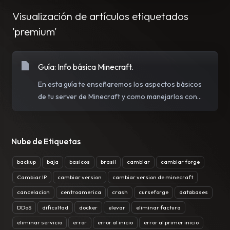
Visualización de artículos etiquetados
'premium'
Guía: Info básica Minecraft.
En esta guía te enseñaremos los aspectos básicos
de tu server de Minecraft y como manejarlos con...
Nube de Etiquetas
backup
baja
basicos
brasil
cambiar
cambiar forge
Cambiar IP
cambiar version
cambiar version de minecraft
cancelacion
centroamerica
crash
curseforge
databases
DDoS
dificultad
docker
elevar
eliminar factura
eliminar servicio
error
error al inicio
error al primer inicio